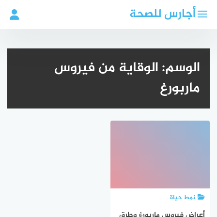
لتجاوز
أجارس للصحة
لى
لمحتوى
الوسم:
الوقاية من فيروس
ماربورغ
نمط حياة
أعراض فيروس ماربورغ وطرق