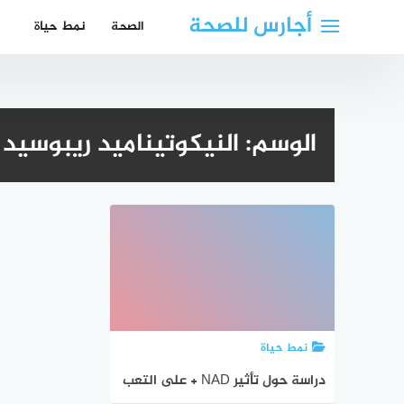
لتجاوز
أجارس للصحة
الصحة
نمط حياة
لى
لمحتوى
الوسم:
النيكوتيناميد ريبوسيد
نمط حياة
دراسة حول تأثير NAD + على التعب