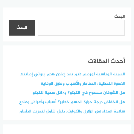
تكشف الحقائق
البحث
البحث
أحدث المقالات
الحمية المناسبة لمرضى لايم بعد إعلان هدى بيوتي إصابتها
الغفوة اللحظية: المخاطر والأسباب وطرق الوقاية
هل الشوفان مسموح في الكيتو؟ بدائل صحية للكيتو
هل انخفاض درجة حرارة الجسم خطير؟ أسباب وأعراض وعلاج
سلامة الغذاء في الزلازل والكوارث: دليل شامل لتخزين الطعام