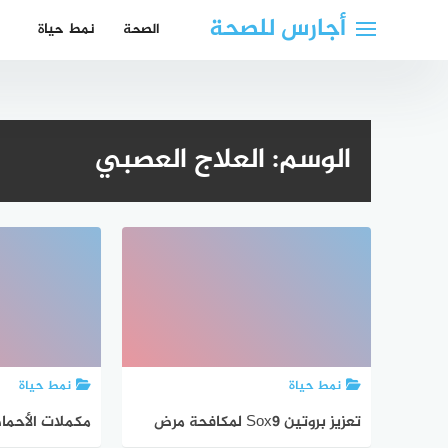
لتجاوز
أجارس للصحة
الصحة
نمط حياة
لى
لمحتوى
الوسم:
العلاج العصبي
نمط حياة
نمط حياة
تعزيز بروتين Sox9 لمكافحة مرض
مكملات الأحماض