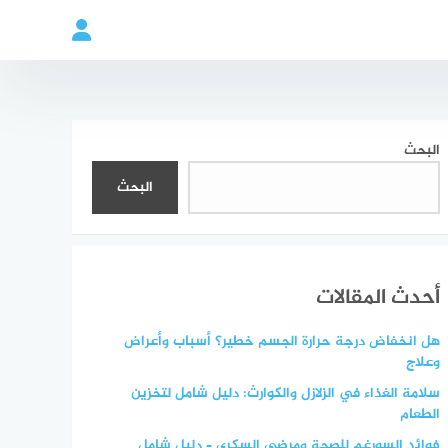
البحث
البحث
أحدث المقالات
هل انخفاض درجة حرارة الجسم خطير؟ أسباب وأعراض
وعلاج
سلامة الغذاء في الزلازل والكوارث: دليل شامل لتخزين
الطعام
فوائد السورغم للصحة ومرضى السكري – دليل شامل