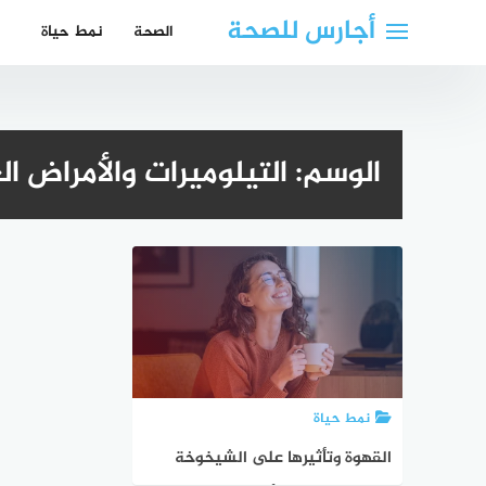
لتجاوز
أجارس للصحة
الصحة
نمط حياة
لى
لمحتوى
الوسم:
التيلوميرات والأمراض ال
نمط حياة
القهوة وتأثيرها على الشيخوخة