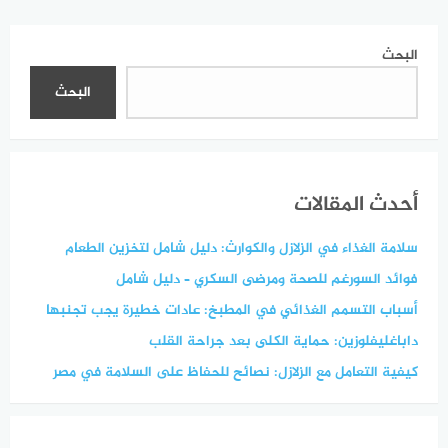
للوعي والمساواة
البحث
البحث
أحدث المقالات
سلامة الغذاء في الزلازل والكوارث: دليل شامل لتخزين الطعام
فوائد السورغم للصحة ومرضى السكري – دليل شامل
أسباب التسمم الغذائي في المطبخ: عادات خطيرة يجب تجنبها
داباغليفلوزين: حماية الكلى بعد جراحة القلب
كيفية التعامل مع الزلازل: نصائح للحفاظ على السلامة في مصر