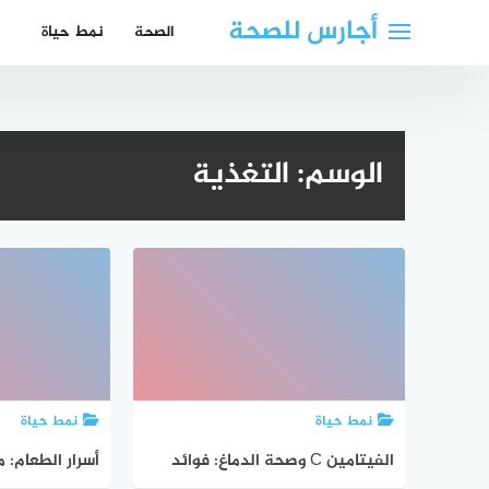
لتجاوز
أجارس للصحة
الصحة
نمط حياة
لى
لمحتوى
الوسم:
التغذية
نمط حياة
نمط حياة
الفيتامين C وصحة الدماغ: فوائد
أسرار الطعام: م