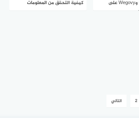
تأثير Ozempic وWegovy على
كيفية التحقق من المعلومات
لأمريكية
الطبية على منصات التواصل
الاجتماعي
2
التالي