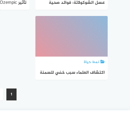
عسل الشوكولاتة: فوائد صحية
مذهلة واستخدامات مبتكرة
فواتير الغذاء ا
نمط حياة
اكتشاف العلماء سبب خفي للسمنة
في زيت فول الصويا
تعدد
1
صفحات
المقالات