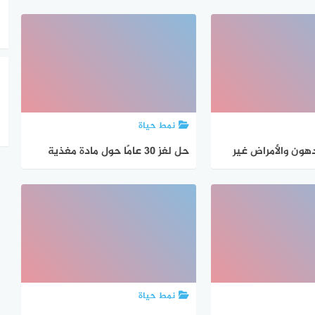
وADHD
نمط حياة
دهون والأمراض غير
حل لغز 30 عامًا حول مادة مغذية
ليج | الدكتور ديفيد
تحمي الدماغ وتحارب السرطان
نمط حياة