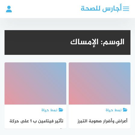
لتجاوز
أجارس للصحة
لى
لمحتوى
الوسم:
الإمساك
نمط حياة
نمط حياة
أعراض وأضرار صعوبة التبرز
تأثير فيتامين ب 1 على حركة
وكيفية التعامل معها
الأمعاء: دراسة جديدة