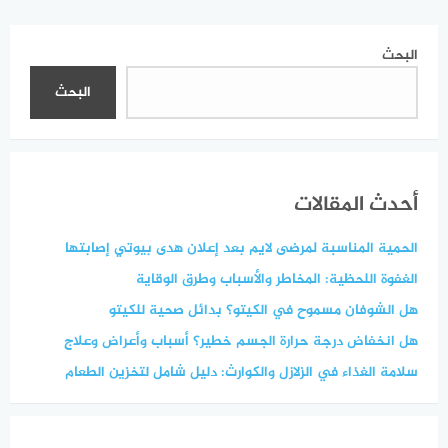
البحث
البحث
أحدث المقالات
الحمية المناسبة لمرضى لايم بعد إعلان هدى بيوتي إصابتها
الغفوة اللحظية: المخاطر والأسباب وطرق الوقاية
هل الشوفان مسموح في الكيتو؟ بدائل صحية للكيتو
هل انخفاض درجة حرارة الجسم خطير؟ أسباب وأعراض وعلاج
سلامة الغذاء في الزلازل والكوارث: دليل شامل لتخزين الطعام