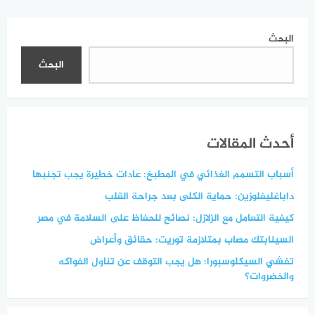
البحث
البحث
أحدث المقالات
أسباب التسمم الغذائي في المطبخ: عادات خطيرة يجب تجنبها
داباغليفلوزين: حماية الكلى بعد جراحة القلب
كيفية التعامل مع الزلازل: نصائح للحفاظ على السلامة في مصر
السينابتك مصاب بمتلازمة توريت: حقائق وأعراض
تفشي السيكلوسبورا: هل يجب التوقف عن تناول الفواكه
والخضروات؟