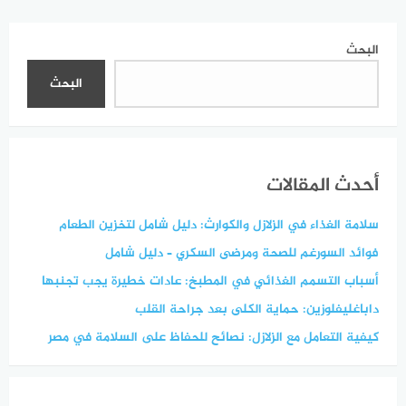
شامل
البحث
البحث
أحدث المقالات
سلامة الغذاء في الزلازل والكوارث: دليل شامل لتخزين الطعام
فوائد السورغم للصحة ومرضى السكري – دليل شامل
أسباب التسمم الغذائي في المطبخ: عادات خطيرة يجب تجنبها
داباغليفلوزين: حماية الكلى بعد جراحة القلب
كيفية التعامل مع الزلازل: نصائح للحفاظ على السلامة في مصر