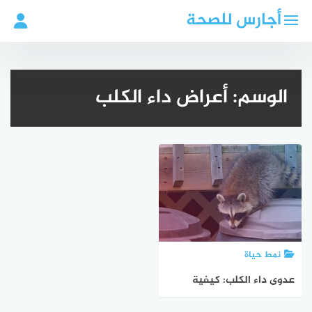
لتجاوز
أجارس للصحة
لى
لمحتوى
الوسم:
أعراض داء الكلب
نمط حياة
عدوى داء الكلب: كيفية
حماية طفلك من المخاطر