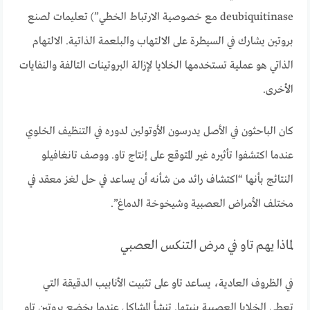
deubiquitinase مع خصوصية الارتباط الخطي”) تعليمات لصنع
بروتين يشارك في السيطرة على الالتهاب والبلعمة الذاتية. الالتهام
الذاتي هو عملية تستخدمها الخلايا لإزالة البروتينات التالفة والنفايات
الأخرى.
كان الباحثون في الأصل يدرسون الأوتولين لدوره في التنظيف الخلوي
عندما اكتشفوا تأثيره غير المتوقع على إنتاج تاو. ووصف تانغافيلو
النتائج بأنها “اكتشاف رائد من شأنه أن يساعد في حل لغز معقد في
مختلف الأمراض العصبية وشيخوخة الدماغ”.
لماذا يهم تاو في مرض التنكس العصبي
في الظروف العادية، يساعد تاو على تثبيت الأنابيب الدقيقة التي
تعطي الخلايا العصبية بنيتها. تنشأ المشاكل عندما يخضع بروتين تاو