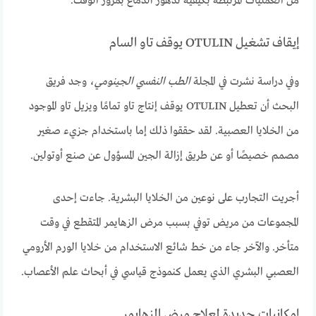
من العمليات المرتبطة بكيفية تدهور الدماغ بمرور الوقت.
إيقاف تشغيل OTULIN يوقف تاو السام
وفي دراسة نشرت في المجلة
الطب النفسي الجينومي
، وجد فريق
البحث أن تعطيل OTULIN يوقف إنتاج تاو تمامًا ويزيل تاو الموجود
من الخلايا العصبية. لقد حققوا ذلك إما باستخدام جزيء صغير
مصمم خصيصًا أو عن طريق إزالة الجين المسؤول عن صنع أوتولين.
أجريت التجارب على نوعين من الخلايا البشرية. جاءت إحدى
المجموعات من مريض توفي بسبب مرض الزهايمر المتقطع في وقت
متأخر. والآخر جاء من خط شائع الاستخدام من خلايا الورم الأرومي
العصبي البشري الذي يعمل كنموذج قياسي في أبحاث علم الأعصاب.
إمكانيات جديدة لعلاج مرض الزهايمر