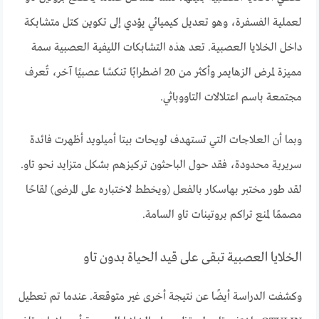
لعملية الفسفرة، وهو تعديل كيميائي يؤدي إلى تكوين كتل متشابكة
داخل الخلايا العصبية. تعد هذه التشابكات الليفية العصبية سمة
مميزة لمرض الزهايمر وأكثر من 20 اضطرابًا تنكسًا عصبيًا آخر، تُعرف
مجتمعة باسم اعتلالات التاووباثي.
وبما أن العلاجات التي تستهدف لويحات بيتا أميلويد أظهرت فائدة
سريرية محدودة، فقد حول الباحثون تركيزهم بشكل متزايد نحو تاو.
لقد طور مختبر بهاسكار بالفعل (ويخطط لاختباره على المرضى) لقاحًا
مصممًا لمنع تراكم بروتينات تاو السامة.
الخلايا العصبية تبقى على قيد الحياة بدون تاو
وكشفت الدراسة أيضًا عن نتيجة أخرى غير متوقعة. عندما تم تعطيل