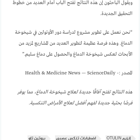
ويقول الباحثون إن هذه النتائج تفتح الباب أمام العديد من خطوط
التحقيق الجديدة.
“نحن نعمل على تطوير مشروع لدراسة دور الأوتولين في شيخوخة
الدماغ. وهذه فرصة عظيمة لتطوير العديد من المشاريع لمزيد من
الأبحاث لعكس شيخوخة الدماغ والحصول على دماغ سليم.”
المصدر :- Health & Medicine News — ScienceDaily
هذه النتائج تفتح آفاقًا جديدة لعلاج شيخوخة الدماغ، مما يوفر
فرصًا بحثية جديدة لفهم أفضل لعلاج الأمراض التنكسية.
إنزيم OTULIN
اضطرابات تنكس عصبي
بروتين تاو