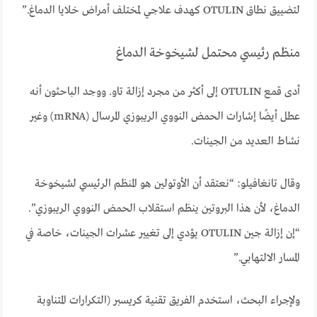
لتضييق نطاق OTULIN كهدف علاجي لمختلف أمراض خلايا الدماغ.”
منظم رئيسي محتمل لشيخوخة الدماغ
أدى قمع OTULIN إلى أكثر من مجرد إزالة تاو. ووجد الباحثون أنه
عطل أيضًا إشارات الحمض النووي الريبوزي المرسال (mRNA) وغير
نشاط العديد من الجينات.
وقال تانغافيلو: “نعتقد أن الأوتولين هو المنظم الرئيسي لشيخوخة
الدماغ، لأن هذا البروتين ينظم استقلاب الحمض النووي الريبوزي”.
“إن إزالة جين OTULIN يؤدي إلى تغيير عشرات الجينات، خاصة في
المسار الالتهابي.”
ولإجراء البحث، استخدم الفريق تقنية كريسبر (التكرارات المتناوبة