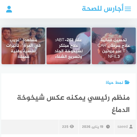
لتجاوز
أجارس للصحة
لى
لمحتوى
تحسين فعالية
عقار ABT-263:
مشاهدة “غريب
علاج سرطان CAR
علاج مبتكر
في المرآة”: تأثيرات
T عبر بروتين
لشيخوخة الجلد
نفسية وفنية
NFIL3
وتسريع الشفاء
عميقة
نمط حياة
منظم رئيسي يمكنه عكس شيخوخة
الدماغ
saeed
19 يناير، 2026
225