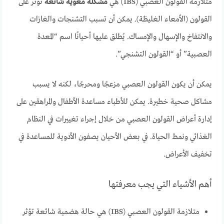
متلازمة القولون العصبي (IBS) هي
مشكلة معوية شائعة
تؤثر على
القولون (الأمعاء الغليظة). يمكن أن تسبب التشنجات والغازات
والانتفاخ والإسهال والإمساك. يُطلق عليها أحيانًا اسم “المعدة
العصبية” أو “القولون التشنجي”.
يمكن أن يكون القولون العصبي مزعجًا ومحرجًا، لكنه لا يسبب
مشاكل صحية خطيرة. يمكن للأطباء مساعدة الأطفال والمراهقين على
إدارة أعراض القولون العصبي من خلال إجراء تغييرات في النظام
الغذائي ونمط الحياة. في بعض الأحيان يصفون الأدوية للمساعدة في
تخفيف الأعراض.
أهم الأشياء التي يجب معرفتها
متلازمة القولون العصبي (IBS) هي حالة هضمية شائعة تؤثر