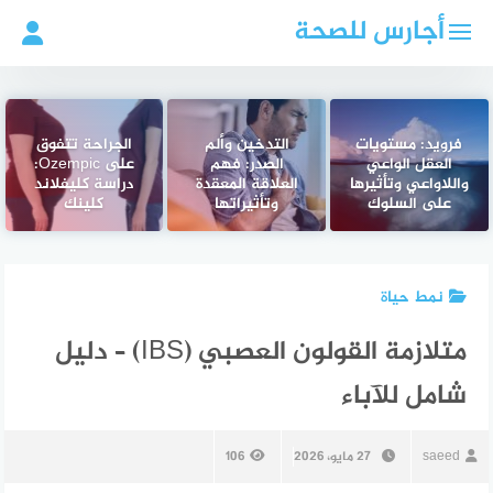
لتجاوز
أجارس للصحة
لى
لمحتوى
فرويد: مستويات
التدخين وألم
الجراحة تتفوق
العقل الواعي
الصدر: فهم
على Ozempic:
واللاواعي وتأثيرها
العلاقة المعقدة
دراسة كليفلاند
على السلوك
وتأثيراتها
كلينك
نمط حياة
متلازمة القولون العصبي (IBS) – دليل
شامل للآباء
saeed
27 مايو، 2026
106