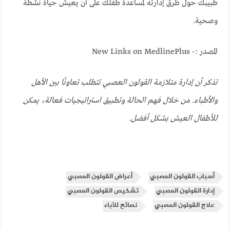
طبيبك حول طرق إدارته لمساعدة طفلك على أن يعيش حياة نشطة
وصحية.
المصدر :- New Links on MedlinePlus
تذكر أن إدارة متلازمة القولون العصبي تتطلب تعاونًا بين الأهل
والأطباء. من خلال فهم الحالة وتطبيق استراتيجيات فعالة، يمكن
للأطفال العيش بشكل أفضل.
أسباب القولون العصبي
أعراض القولون العصبي
إدارة القولون العصبي
تشخيص القولون العصبي
علاج القولون العصبي
نصائح للآباء