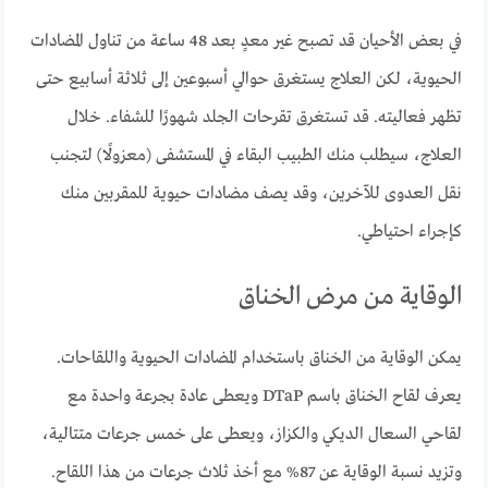
في بعض الأحيان قد تصبح غير معدٍ بعد 48 ساعة من تناول المضادات
الحيوية، لكن العلاج يستغرق حوالي أسبوعين إلى ثلاثة أسابيع حتى
تظهر فعاليته. قد تستغرق تقرحات الجلد شهورًا للشفاء. خلال
العلاج، سيطلب منك الطبيب البقاء في المستشفى (معزولًا) لتجنب
نقل العدوى للآخرين، وقد يصف مضادات حيوية للمقربين منك
كإجراء احتياطي.
الوقاية من مرض الخناق
يمكن الوقاية من الخناق باستخدام المضادات الحيوية واللقاحات.
يعرف لقاح الخناق باسم DTaP ويعطى عادة بجرعة واحدة مع
لقاحي السعال الديكي والكزاز، ويعطى على خمس جرعات متتالية،
وتزيد نسبة الوقاية عن 87% مع أخذ ثلاث جرعات من هذا اللقاح.