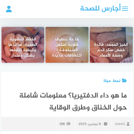
لتجاوز
أجارس للصحة
لى
لمحتوى
خدعة تنظيف
الخضار النشوية
الخبز المجمد: فائدة
خلوية لعكس
الصحية: فوائدها
خفض سكر الدم
الشيخوخة –
وكيفية تناولها
وصحة الأمعاء
اكتشافات جديدة
بشكل معتدل
نمط حياة
ما هو داء الدفتيريا؟ معلومات شاملة
حول الخناق وطرق الوقاية
saeed
8 نوفمبر، 2025
596