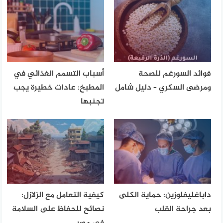
فوائد السورغم للصحة
أسباب التسمم الغذائي في
ومرضى السكري – دليل شامل
المطبخ: عادات خطيرة يجب
تجنبها
داباغليفلوزين: حماية الكلى
كيفية التعامل مع الزلازل:
بعد جراحة القلب
نصائح للحفاظ على السلامة