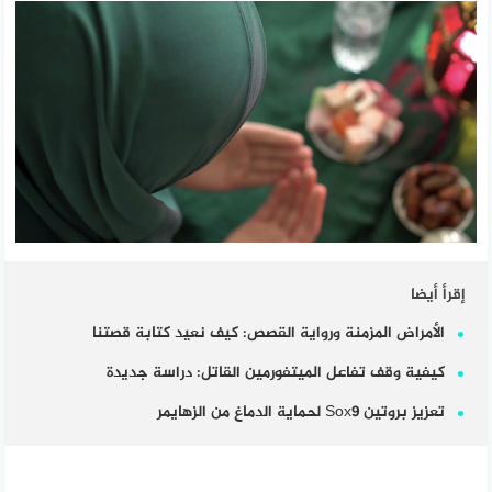
إقرأ أيضا
الأمراض المزمنة ورواية القصص: كيف نعيد كتابة قصتنا
كيفية وقف تفاعل الميتفورمين القاتل: دراسة جديدة
تعزيز بروتين Sox9 لحماية الدماغ من الزهايمر