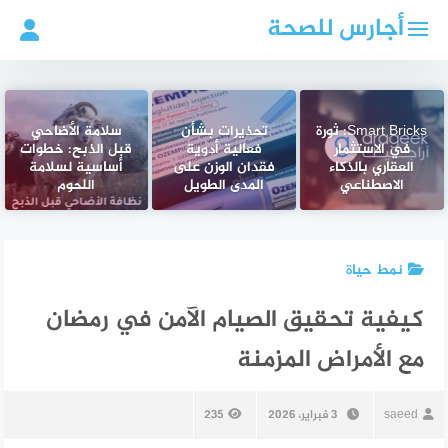
لتجاوز
أجارس للصحة
لى
لمحتوى
Smart Bricks: ثورة
تحذيرات بشأن
سلامة الأضاحي
في الاستثمار
فعالية أدوية
قبل الذبح: خطوات
العقاري بالذكاء
فقدان الوزن على
أساسية لسلامة
الاصطناعي
المدى الطويل
اللحوم
نمط حياة
كيفية تحقيق الصيام الآمن في رمضان
مع الأمراض المزمنة
saeed
3 فبراير، 2026
235