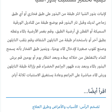
كيفية تحضير مستنبت بذور الشيا
لإنبات بذور الشيا انثر طبقة من البذور على طبق فخاري أو أي طبق
زجاجي لديك وقبل نثر البذور قم بوضع طبقة من المناديل الورقية
السميكة أو القطن في أرضية الطبق، وقم بغمر الأرضية بالماء وغطه
بطبق آخر أو باستخدام طبقة من النايلون الشفاف وقم بثقب النايلون
وصنع ثقوب صغيرة لإدخال الماء يوميًا، ويتميز طبق الفخار بأنه يسمح
للماء بالتغلغل من خلاله ببطء وبعد انتظار يوم أو يومين قم برش
البذور بالماء وبعد بدء ظهور البراعم الخضراء قم بإزالة طبقة النايلون
ورش الماء مباشرة على البراعم وعادة يستغرق الاستنبات ثلاثة أيام.
اقرأ أيضًا...
تضخم الرأس: الأسباب والأعراض وطرق العلاج