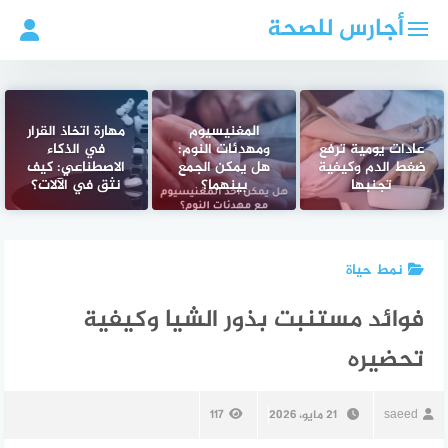
لتجاوز
أجارس للصحة
لى
لمحتوى
المغنيسيوم
مهارة اتخاذ القرار
عادات يومية ترفع
ومهدئات النوم:
في الذكاء
ضغط الدم وكيفية
هل يمكن الجمع
الاصطناعي: كيف
تجنبها
بينهما؟
نثق في الآلات؟
نمط حياة
فوائد مستنبت بذور الشيا وكيفية
تحضيره
saeed
21 مايو، 2026
117