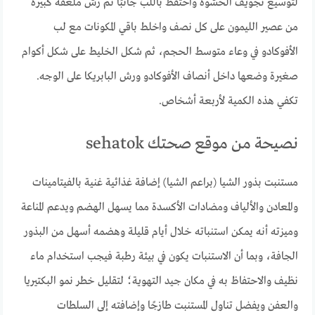
لتوسيع تجويف الحشوة واحتفظ باللب جانبًا ثم رش ملعقة كبيرة
من عصير الليمون على كل نصف واخلط باقي المكونات مع لب
الأفوكادو في وعاء متوسط الحجم، ثم شكل الخليط على شكل أكوام
صغيرة وضعها داخل أنصاف الأفوكادو ورش البابريكا على الوجه.
تكفي هذه الكمية لأربعة أشخاص.
نصيحة من موقع صحتك sehatok
مستنبت بذور الشيا (براعم الشيا) إضافة غذائية غنية بالفيتامينات
والمعادن والألياف ومضادات الأكسدة مما يسهل الهضم ويدعم المناعة
وميزته أنه يمكن استنباته خلال أيام قليلة وهضمه أسهل من البذور
الجافة، وبما أن الاستنبات يكون في بيئة رطبة فيجب استخدام ماء
نظيف والاحتفاظ به في مكان جيد التهوية؛ لتقليل خطر نمو البكتيريا
والعفن ويفضل تناول المستنبت طازجًا وإضافته إلى السلطات