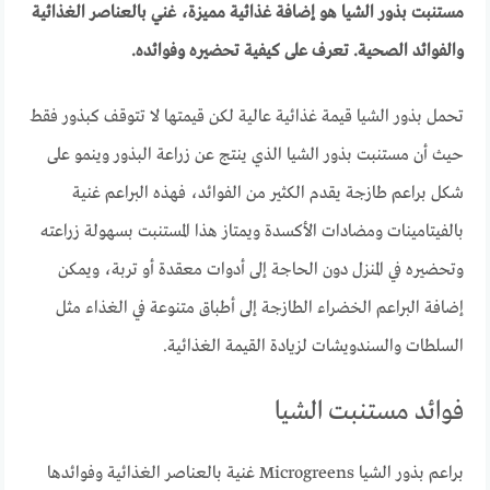
مستنبت بذور الشيا هو إضافة غذائية مميزة، غني بالعناصر الغذائية
والفوائد الصحية. تعرف على كيفية تحضيره وفوائده.
تحمل بذور الشيا قيمة غذائية عالية لكن قيمتها لا تتوقف كبذور فقط
حيث أن مستنبت بذور الشيا الذي ينتج عن زراعة البذور وينمو على
شكل براعم طازجة يقدم الكثير من الفوائد، فهذه البراعم غنية
بالفيتامينات ومضادات الأكسدة ويمتاز هذا المستنبت بسهولة زراعته
وتحضيره في المنزل دون الحاجة إلى أدوات معقدة أو تربة، ويمكن
إضافة البراعم الخضراء الطازجة إلى أطباق متنوعة في الغذاء مثل
السلطات والسندويشات لزيادة القيمة الغذائية.
فوائد مستنبت الشيا
براعم بذور الشيا Microgreens غنية بالعناصر الغذائية وفوائدها