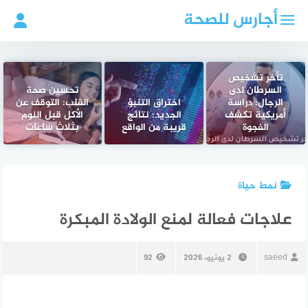
لتجاوز
أجارس للصحة
لى
لمحتوى
تأخر تشخيص
السرطان لدى
تحسين صحة
الرجال: دراسة
اختراق التنبؤ
القلب: التوقف عن
أمريكية تكشف
الجديد: نتائج
الأكل قبل النوم
الفجوة
قريبة من الواقع
بثلاث ساعات
نمط حياة
علاجات فعالة لمنع الولادة المبكرة
saeed
2 يونيو، 2026
92