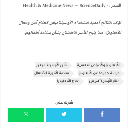
المصدر :- Health & Medicine News — ScienceDaily
تؤكد النتائج أهمية استخدام الأوسيلتاميفير كعلاج آمن وفعال
للأنفلونزا، مما يتيح للأسر الاطمئنان بشأن سلامة أطفالهم.
الأنفلونزا والأعراض النفسية
تأثير الأوسيلتاميفير
دراسة جديدة عن الأنفلونزا
سلامة الأدوية للأطفال
عقار الأوسيلتاميفير
علاج الأنفلونزا
شارك على