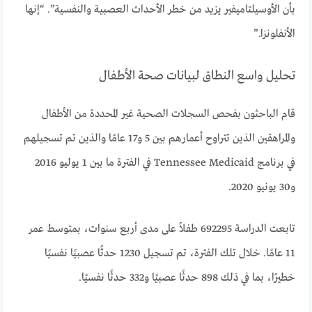
بأن الأوسيلتاميفير يزيد من خطر الأحداث العصبية والنفسية”. “إنها
الأنفلونزا.”
تحليل واسع النطاق لبيانات صحة الأطفال
قام الباحثون بفحص السجلات الصحية غير المحددة من الأطفال
والمراهقين الذين تتراوح أعمارهم بين 5 و17 عامًا والذين تم تسجيلهم
في برنامج Tennessee Medicaid في الفترة ما بين 1 يوليو 2016
و30 يونيو 2020.
تابعت الدراسة 692295 طفلاً على مدى أربع سنوات، بمتوسط ​​عمر
11 عامًا. خلال تلك الفترة، تم تسجيل 1230 حدثًا عصبيًا نفسيًا
خطيرًا، بما في ذلك 898 حدثًا عصبيًا و332 حدثًا نفسيًا.