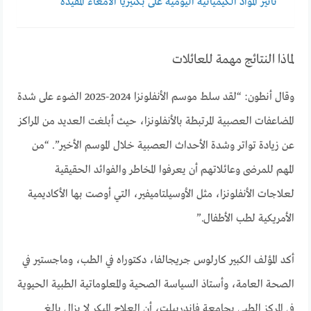
تأثير المواد الكيميائية اليومية على بكتيريا الأمعاء المفيدة
لماذا النتائج مهمة للعائلات
وقال أنطون: “لقد سلط موسم الأنفلونزا 2024-2025 الضوء على شدة
المضاعفات العصبية المرتبطة بالأنفلونزا، حيث أبلغت العديد من المراكز
عن زيادة تواتر وشدة الأحداث العصبية خلال الموسم الأخير”. “من
المهم للمرضى وعائلاتهم أن يعرفوا المخاطر والفوائد الحقيقية
لعلاجات الأنفلونزا، مثل الأوسيلتاميفير، التي أوصت بها الأكاديمية
الأمريكية لطب الأطفال.”
أكد المؤلف الكبير كارلوس جريجالفا، دكتوراه في الطب، وماجستير في
الصحة العامة، وأستاذ السياسة الصحية والمعلوماتية الطبية الحيوية
في المركز الطبي بجامعة فاندربيلت، أن العلاج المبكر لا يزال بالغ