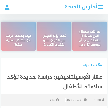
لتجاوز
أجارس للصحة
لى
لمحتوى
خرافات سرطان
البروستاتا: 11
كيف يؤثر العيش
كيف يكشف عرقك
حقيقة يجب أن
مع الآخرين على
عن مشاكل صحية
يعرفها كل رجل
بكتيريا الأمعاء؟
مبكرة
نمط حياة
عقار الأوسيلتاميفير: دراسة جديدة تؤكد
سلامته للأطفال
saeed
6 يناير، 2026
234