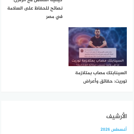
كيفية التعامل مع الزلازل:
نصائح للحفاظ على السلامة
في مصر
السينابتك مصاب بمتلازمة
توريت: حقائق وأعراض
الأرشيف
أغسطس 2026