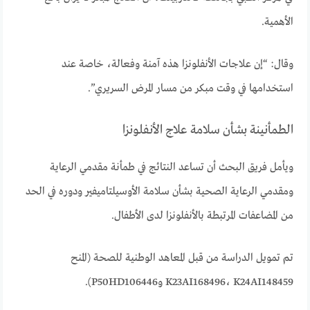
الأهمية.
وقال: “إن علاجات الأنفلونزا هذه آمنة وفعالة، خاصة عند
استخدامها في وقت مبكر من مسار المرض السريري”.
الطمأنينة بشأن سلامة علاج الأنفلونزا
ويأمل فريق البحث أن تساعد النتائج في طمأنة مقدمي الرعاية
ومقدمي الرعاية الصحية بشأن سلامة الأوسيلتاميفير ودوره في الحد
من المضاعفات المرتبطة بالأنفلونزا لدى الأطفال.
تم تمويل الدراسة من قبل المعاهد الوطنية للصحة (المنح
K23AI168496، K24AI148459 وP50HD106446).