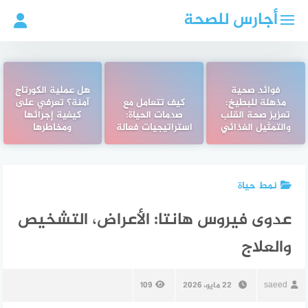
لتجاوز
أجارس للصحة
لى
لمحتوى
فوائد صحية
هل عملية الكورتاج
مذهلة للبطيخ:
كيف تتعامل مع
آمنة؟ تعرفي على
تعزيز صحة القلب
صدمات الحياة:
كيفية إجرائها
والتمثيل الغذائي
استراتيجيات فعالة
ومخاطرها
نمط حياة
عدوى فيروس هانتا: الأعراض، التشخيص
والعلاج
saeed
22 مايو، 2026
109