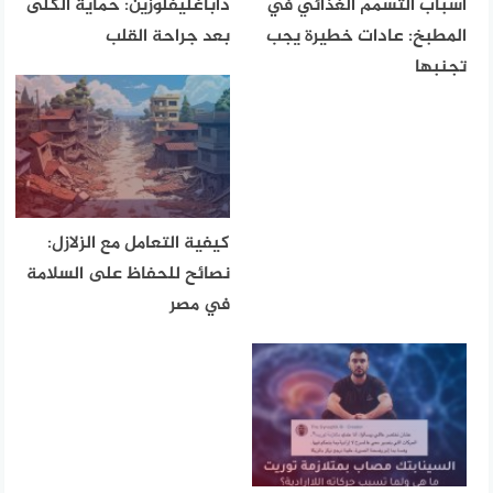
أسباب التسمم الغذائي في
داباغليفلوزين: حماية الكلى
المطبخ: عادات خطيرة يجب
بعد جراحة القلب
تجنبها
كيفية التعامل مع الزلازل:
نصائح للحفاظ على السلامة
في مصر