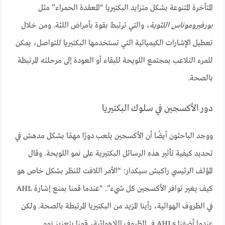
المتأخرة المتنوعة بشكل متزايد البكتيريا “المعقدة الحمراء” مثل
بورفيروموناس اللثوية
، والتي ترتبط بقوة بأمراض اللثة. ومن خلال
تعطيل الإشارات الكيميائية التي تستخدمها البكتيريا للتواصل، يمكن
للمرء التلاعب بمجتمع اللويحة للبقاء أو العودة إلى مرحلته المرتبطة
بالصحة.
دور الأكسجين في سلوك البكتيريا
ووجد الباحثون أيضًا أن الأكسجين يلعب دورًا مهمًا بشكل مدهش في
تحديد كيفية تأثير هذه الرسائل البكتيرية على نمو اللويحة. وقال
المؤلف الرئيسي راكيش سيكدار: “الأمر اللافت للنظر بشكل خاص هو
كيف يغير توافر الأكسجين كل شيء”. “عندما قمنا بمنع إشارة AHL
في الظروف الهوائية، رأينا المزيد من البكتيريا المرتبطة بالصحة. ولكن
عندما أضفنا AHLs في الظروف اللاهوائية، قمنا بتعزيز نمو