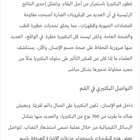
تتطور البكتيريا باستمرار من أجل البقاء. وتتمثل إحدى النتائج
الرئيسية في أن العديد من الميكروبات الضارة أصبحت مقاومة
للمضادات الحيوية والمطهرات، مما يخلق تحديات خطيرة للطب
والصحة العامة. ولكن ليست كل البكتيريا خطرة. في الواقع، العديد
منها ضرورية للحفاظ على صحة جسم الإنسان. والآن، يستكشف
العلماء ما إذا كان من الممكن التأثير على سلوك البكتيريا بدلاً من
مجرد محاولة تدميرها بشكل مباشر.
التواصل البكتيري في الفم
داخل فم الإنسان، تكون البكتيريا على اتصال دائم تقريبًا. ويعيش
هناك ما يقرب من 700 نوع من البكتيريا، والعديد منها يتبادل
الرسائل الكيميائية من خلال عملية تسمى استشعار النصاب. تتواصل
بعض هذه الميكروبات باستخدام جزيئات الإشارة المعروفة باسم