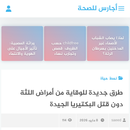
لتجاوز
أجارس للصحة
لى
لمحتوى
لماذا يصاب الشباب
الأصحاء غير
childfree حسب
وراثة العصبية:
المدخنين بسرطان
الظروف: قصص
تأثير الأجيال على
الرئة؟
وتجارب نساء
الهوية والانتماء
نمط حياة
طرق جديدة للوقاية من أمراض اللثة
دون قتل البكتيريا الجيدة
saeed
8 مايو، 2026
114