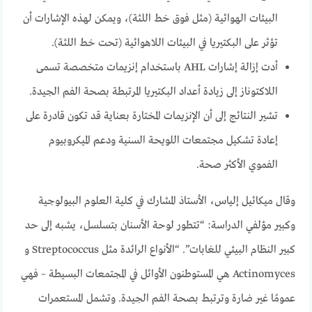
البيئات الهوائية (مثل فوق خط اللثة)، ويمكن لهذه الإشارات أن
تؤثر على البكتيريا في البيئات اللاهوائية (تحت خط اللثة).
أدت إزالة إشارات AHL باستخدام إنزيمات متخصصة تسمى
اللاكتوناز إلى زيادة أعداد البكتيريا المرتبطة بصحة الفم الجيدة.
تشير النتائج إلى أن الإنزيمات المختارة بعناية قد تكون قادرة على
إعادة تشكيل مجتمعات اللويحة السنية ودعم الميكروبيوم
الفموي الأكثر صحة.
وقال ميكائيل إلياس، الأستاذ المشارك في كلية العلوم البيولوجية
وكبير مؤلفي الدراسة: “تتطور لوحة الأسنان بتسلسل، يشبه إلى حد
كبير النظام البيئي للغابات”. “الأنواع الرائدة مثل Streptococcus و
Actinomyces هي المستوطنون الأوائل في المجتمعات البسيطة – فهي
عمومًا غير ضارة وترتبط بصحة الفم الجيدة. وتشمل المستعمرات