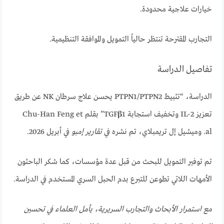
خيارات علاجية محدودة.
التجارب المقترحة تنتظر حالياً التمويل والموافقة التنظيمية.
تفاصيل الدراسة
الدراسة، “تثبيط PTPN1/PTPN2 يحسن علاج سرطان NK عن طريق
تعزيز IL-2 وتخفيف استجابة TGF𝛃1” بقلم Chu-Han Feng et
al. وميشيل إل تريمبلاي، تم نشره في
تقارير إمبو
في أبريل 2026.
تم توفير التمويل للبحث من قبل عدة مؤسسات، كما شكر الباحثون
الأمهات اللاتي تطوعن للتبرع بدم الحبل السري المستخدم في الدراسة.
مع استمرار الأبحاث والتجارب السريرية، يأمل العلماء في تحسين