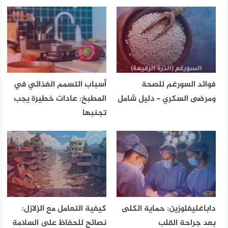
فوائد السورغم للصحة
أسباب التسمم الغذائي في
ومرضى السكري – دليل شامل
المطبخ: عادات خطيرة يجب
تجنبها
داباغليفلوزين: حماية الكلى
كيفية التعامل مع الزلازل:
بعد جراحة القلب
نصائح للحفاظ على السلامة