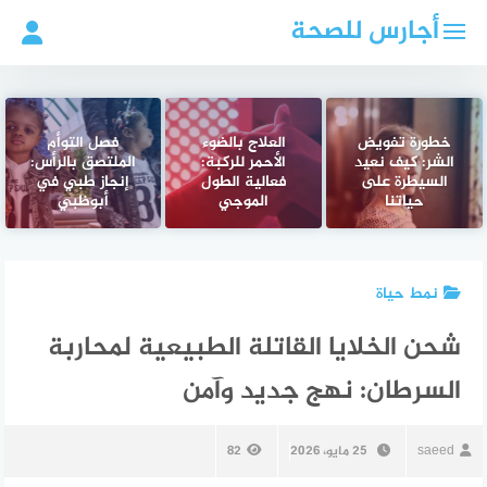
لتجاوز
أجارس للصحة
لى
لمحتوى
خطورة تفويض
العلاج بالضوء
فصل التوأم
الشر: كيف نعيد
الأحمر للركبة:
الملتصق بالرأس:
السيطرة على
فعالية الطول
إنجاز طبي في
حياتنا
الموجي
أبوظبي
نمط حياة
شحن الخلايا القاتلة الطبيعية لمحاربة
السرطان: نهج جديد وآمن
saeed
25 مايو، 2026
82