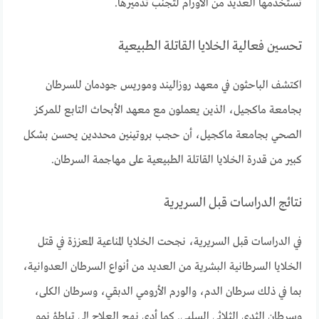
تستخدمها العديد من الأورام لتجنب تدميرها.
تحسين فعالية الخلايا القاتلة الطبيعية
اكتشف الباحثون في معهد روزاليند وموريس جودمان للسرطان
بجامعة ماكجيل، الذين يعملون مع معهد الأبحاث التابع للمركز
الصحي بجامعة ماكجيل، أن حجب بروتينين محددين يحسن بشكل
كبير من قدرة الخلايا القاتلة الطبيعية على مهاجمة السرطان.
نتائج الدراسات قبل السريرية
في الدراسات قبل السريرية، نجحت الخلايا المناعية المعززة في قتل
الخلايا السرطانية البشرية من العديد من أنواع السرطان العدوانية،
بما في ذلك سرطان الدم، والورم الأرومي الدبقي، وسرطان الكلى،
وسرطان الثدي الثلاثي السلبي. كما أدى نهج العلاج إلى تباطؤ نمو