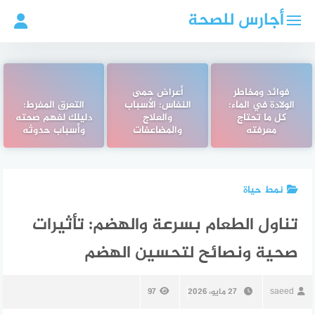
لتجاوز
أجارس للصحة
لى
لمحتوى
فوائد ومخاطر
أعراض حمى
الولادة في الماء:
النفاس: الأسباب
التعرق المفرط:
كل ما تحتاج
والعلاج
دليلك لفهم صحته
معرفته
والمضاعفات
وأسباب حدوثه
نمط حياة
تناول الطعام بسرعة والهضم: تأثيرات
صحية ونصائح لتحسين الهضم
saeed
27 مايو، 2026
97