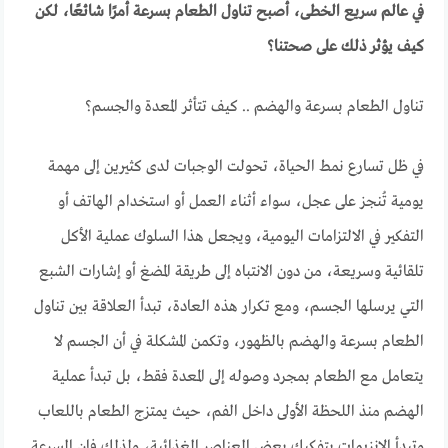
في عالم سريع الخطى، أصبح تناول الطعام بسرعة أمرًا شائعًا، لكن
كيف يؤثر ذلك على صحتنا؟
تناول الطعام بسرعة والهضم .. كيف تتأثر المعدة والجسم؟
في ظل تسارع نمط الحياة، تحولت الوجبات لدى كثيرين إلى مهمة
يومية تُنجز على عجل، سواء أثناء العمل أو استخدام الهاتف أو
التفكير في الالتزامات اليومية، ويجعل هذا السلوك عملية الأكل
تلقائية وسريعة، من دون الانتباه إلى طريقة المضغ أو إشارات الشبع
التي يرسلها الجسم، ومع تكرار هذه العادة، تبدأ العلاقة بين تناول
الطعام بسرعة والهضم بالظهور، وتكمن المشكلة في أن الجسم لا
يتعامل مع الطعام بمجرد وصوله إلى المعدة فقط، بل تبدأ عملية
الهضم منذ اللحظة الأولى داخل الفم، حيث يمتزج الطعام باللعاب
وتبدأ الإنزيمات بتفكيك بعض العناصر الغذائية، ولذلك فإن السرعة