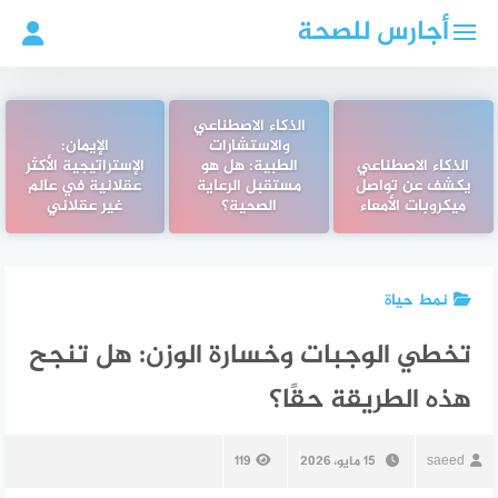
لتجاوز
أجارس للصحة
لى
لمحتوى
الذكاء الاصطناعي
والاستشارات
الإيمان:
الذكاء الاصطناعي
الطبية: هل هو
الإستراتيجية الأكثر
يكشف عن تواصل
مستقبل الرعاية
عقلانية في عالم
ميكروبات الأمعاء
الصحية؟
غير عقلاني
نمط حياة
تخطي الوجبات وخسارة الوزن: هل تنجح
هذه الطريقة حقًا؟
saeed
15 مايو، 2026
119