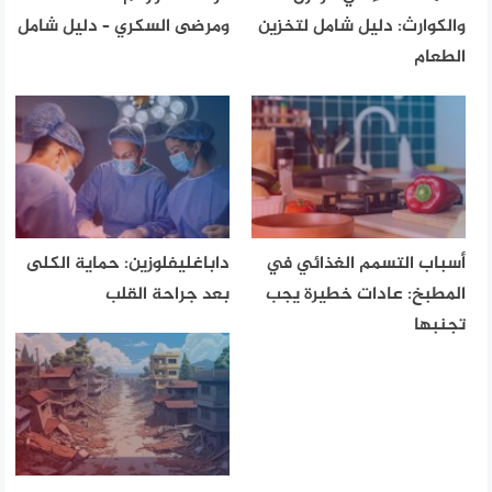
والكوارث: دليل شامل لتخزين
ومرضى السكري – دليل شامل
الطعام
أسباب التسمم الغذائي في
داباغليفلوزين: حماية الكلى
المطبخ: عادات خطيرة يجب
بعد جراحة القلب
تجنبها