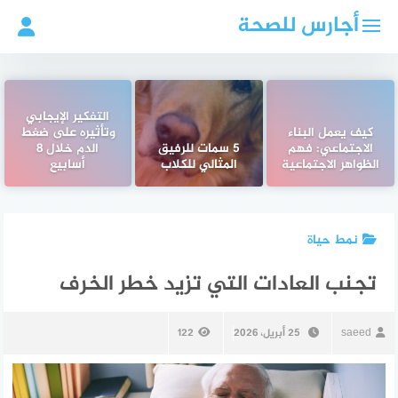
لتجاوز
أجارس للصحة
لى
لمحتوى
التفكير الإيجابي
كيف يعمل البناء
وتأثيره على ضغط
الاجتماعي: فهم
5 سمات للرفيق
الدم خلال 8
الظواهر الاجتماعية
المثالي للكلاب
أسابيع
نمط حياة
تجنب العادات التي تزيد خطر الخرف
saeed
25 أبريل، 2026
122