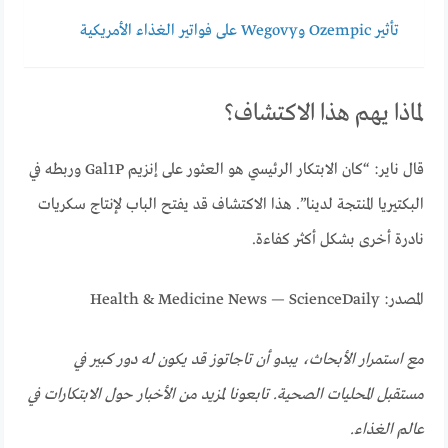
تأثير Ozempic وWegovy على فواتير الغذاء الأمريكية
لماذا يهم هذا الاكتشاف؟
قال ناير: “كان الابتكار الرئيسي هو العثور على إنزيم Gal1P وربطه في
البكتيريا المنتجة لدينا”. هذا الاكتشاف قد يفتح الباب لإنتاج سكريات
نادرة أخرى بشكل أكثر كفاءة.
المصدر: Health & Medicine News — ScienceDaily
مع استمرار الأبحاث، يبدو أن تاجاتوز قد يكون له دور كبير في
مستقبل المحليات الصحية. تابعونا لمزيد من الأخبار حول الابتكارات في
عالم الغذاء.