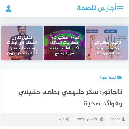
لتجاوز
أجارس للصحة
لى
لمحتوى
إعادة التفكير في
تقليل تناول
تركيب عظام اليد
اضطرابات الحركة:
الطعام في أوقات
وكيفية عملها
اكتشافات جديدة
محددة لتحسين
بتناسق مذهل
في المخيخ
أعراض مرض كرون
نمط حياة
تاجاتوز: سكر طبيعي بطعم حقيقي
وفوائد صحية
saeed
13 يناير، 2026
497