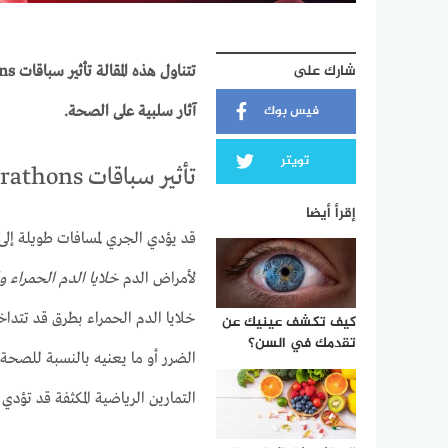
شارك على
فيس بوك
آثار سلبية على الصحة.
تويتر
تأثير سباقات Ultramarathons على خلايا الدم الحمراء
إقرأ أيضا
قد يؤدي الجري لمسافات طويلة إلى
لأمراض الدم
خلايا الدم الحمراء و
خلايا الدم الحمراء بطرق قد تتداخ
كيف تكشف عينيك عن
تقدمك في السن؟
الضرر أو ما يعنيه بالنسبة للصحة ع
التمارين الرياضية المكثفة قد تؤدي