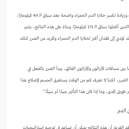
كانت الأدلة على تسارع الشيخوخة وزيادة تكسر خلايا الدم الحمراء واضحة بعد سباق الـ 40 كيلومترًا،
وكانت أكثر وضوحًا بين الرياضيين الذين أكملوا سباق الـ 171 كيلومترًا. وبناءً على هذه النتائج، يشير
د تؤدي إلى فقدان أكبر لخلايا الدم الحمراء والمزيد من الضرر لتلك
ين مسافات الماراثون والماراثون الفائق، يبدأ الضرر بالفعل في
 الضرر، لكننا لا نعرف كم من الوقت يستغرق الجسم لإصلاح هذا
 طويل المدى، وما إذا كان هذا التأثير جيدًا أم سيئًا.”
ن الدم
قد الفريق أن هذه النتائج يمكن أن تساعد في توجيه استراتيجيات