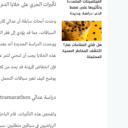
الفيتامينات المتعددة
تأثيرات الجري على خلايا الدم 
وتأثيرها على ضغط
الدم: دراسة جديدة
وجدت أبحاث سابقة أن عدائي الماراثو
السباقات، مما قد يؤدي إلى فقر 
ووجدت الدراسة الجديدة أنه بعد ال
هل شاي الفقاعات ضار؟
اكتشف المخاطر الصحية
هذه الخلايا يجب أن تنحني لتمر عب
المحتملة
فإن انخفاض المرونة قد يحد من كفاءت
يوضح كيف تغير سباقات التحمل خل
دراسة عدائي Ultramarathon
ولفحص هذه التأثيرات، قام الباح