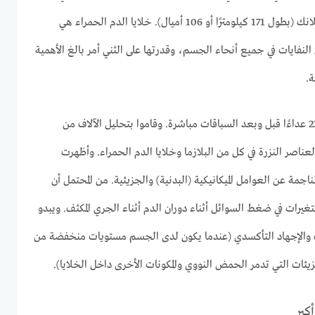
ميلًا) وسباق ألترا تريل دي مونت بلانك (بطول 171 كيلومترًا أو 106 أميال). خلايا الدم الحمراء هي
نفايات في جميع أنحاء الجسم، وقدرتها على الثني أمر بالغ الأهمية
ة.
وقام الفريق بجمع عينات دم من 23 عداءًا قبل وبعد السباقات مباشرة. وقاموا بتحليل الآلاف من
لعناصر النزرة في كل من البلازما وخلايا الدم الحمراء. وأظهرت
ناجمة عن العوامل الميكانيكية (البدنية) والجزيئية. من المحتمل أن
التغيرات في ضغط السوائل أثناء دوران الدم أثناء الجري المكثف. ويبدو
اب والإجهاد التأكسدي (عندما يكون لدى الجسم مستويات منخفضة من
ئات التي تدمر الحمض النووي والمكونات الأخرى داخل الخلايا).
كبر