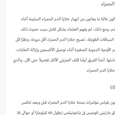
الحمراء
ن غالبًا ما يعانون من انهيار خلايا الدم الحمراء السليمة أثناء
الدم. ومع ذلك، لم يفهم العلماء بشكل كامل سبب حدوث ذلك.
سباقات الطويلة، تصبح خلايا الدم الحمراء أقل مرونة. ونظرًا لأن
ر الأوعية الدموية الصغيرة أثناء توصيل الأكسجين وإزالة النفايات،
ها. أنشأ الفريق أيضًا الملف الجزيئي الأكثر تفصيلاً حتى الآن، والذي
ايا الدم الحمراء.
ثون بقياس مؤشرات صحة خلايا الدم الحمراء قبل وبعد تنافس
الرياضيين في سباقين متطلبين: سباق مارتيني-كومبس في شامونيكس (بطول 40 كيلومترًا أو حوالي 25