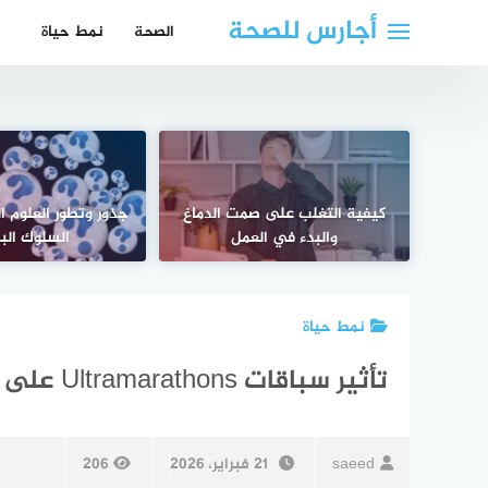
لتجاوز
أجارس للصحة
الصحة
نمط حياة
لى
لمحتوى
كيفية التغلب على صمت الدماغ
جذور وتطور العلوم 
والبدء في العمل
السلوك الب
نمط حياة
تأثير سباقات Ultramarathons على خلايا الدم الحمراء والشيخوخة
saeed
21 فبراير، 2026
206