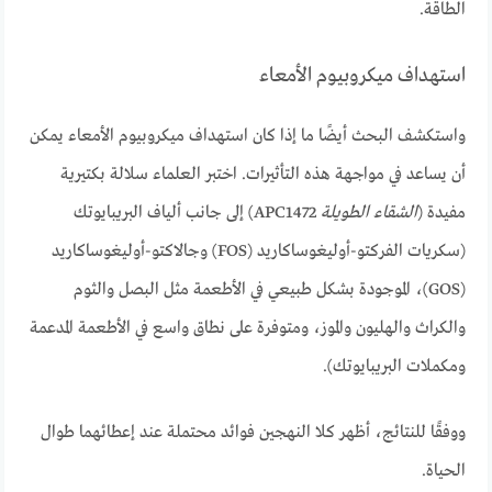
الطاقة.
استهداف ميكروبيوم الأمعاء
واستكشف البحث أيضًا ما إذا كان استهداف ميكروبيوم الأمعاء يمكن
أن يساعد في مواجهة هذه التأثيرات. اختبر العلماء سلالة بكتيرية
مفيدة (
الشقاء الطويلة
APC1472) إلى جانب ألياف البريبايوتك
(سكريات الفركتو-أوليغوساكاريد (FOS) وجالاكتو-أوليغوساكاريد
(GOS)، الموجودة بشكل طبيعي في الأطعمة مثل البصل والثوم
والكراث والهليون والموز، ومتوفرة على نطاق واسع في الأطعمة المدعمة
ومكملات البريبايوتك).
ووفقًا للنتائج، أظهر كلا النهجين فوائد محتملة عند إعطائهما طوال
الحياة.