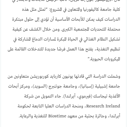
كلية جامعة كاليفورنيا والمتعاون في المشروع: “تمثل مثل هذه
الدراسات كيف يمكن للأبحاث الأساسية أن تؤدي إلى حلول مبتكرة
محتملة للتحديات المجتمعية الكبرى. ومن خلال الكشف عن كيفية
تشكيل النظام الغذائي في الحياة المبكرة لمسارات الدماغ المشاركة في
تنظيم التغذية، يفتح هذا العمل فرصًا جديدة للتدخلات القائمة على
الميكروبات الحيوية.”
وشملت الدراسة التي قادتها يونيون كاربايد كوربوريشن متعاونين من
جامعة إشبيلية (إسبانيا)، وجامعة جوتنبرج (السويد)، ومركز أبحاث
الأغذية تيجاسك (فيرموي، أيرلندا). جاء التمويل من شركة
Research Ireland، ومنحة الدراسات العليا التابعة لحكومة
أيرلندا، وجائزة بحثية من معهد Biostime للتغذية والرعاية.