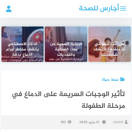
لتجاوز
أجارس للصحة
لى
لمحتوى
هل أنت انطوائي
الرعاية الصحية عن
الذكاء الاصطناعي
أم منفتح؟ اكتشف
بعد: الفعالية
يكشف مخاطر أورام
شخصيتك
والتحديات
الدماغ بدقة
نمط حياة
تأثير الوجبات السريعة على الدماغ في
مرحلة الطفولة
saeed
21 مايو، 2026
102