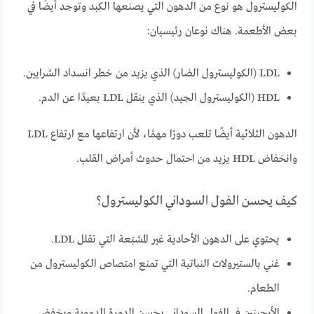
الكوليسترول هو نوع من الدهون التي يصنعها الكبد وتوجد أيضًا في
بعض الأطعمة. هناك نوعان رئيسيان:
LDL (الكوليسترول الضار) الذي يزيد من خطر انسداد الشرايين.
HDL (الكوليسترول الجيد) الذي ينقل LDL بعيدًا عن الدم.
الدهون الثلاثية أيضًا تلعب دورًا مهمًا، لأن ارتفاعها مع ارتفاع LDL
وانخفاض HDL يزيد من احتمال حدوث أمراض القلب.
كيف يحسن الفول السوداني الكوليسترول؟
يحتوي على الدهون الأحادية غير المشبَعة التي تقلل LDL.
غني بالستيرولات النباتية التي تمنع امتصاص الكوليسترول من
الطعام.
الأرجينين في الفول السوداني يحسن الدورة الدموية ويخفض