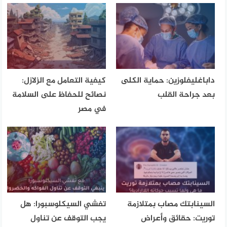
داباغليفلوزين: حماية الكلى
كيفية التعامل مع الزلازل:
بعد جراحة القلب
نصائح للحفاظ على السلامة
في مصر
السينابتك مصاب بمتلازمة
تفشي السيكلوسبورا: هل
توريت: حقائق وأعراض
يجب التوقف عن تناول