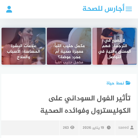
لتجاوز
أجارس للصحة
لى
لمحتوى
لا تضيع في
الترجمة: فهم
مكمل حليب اللبأ:
علامات البشرة
المعنى والنية في
معجزة صحية أم
الحساسة: الأسباب
التواصل
مجرد موضة؟
والعلاج
نمط حياة
تأثير الفول السوداني على
الكوليسترول وفوائده الصحية
saeed
19 يناير، 2026
263