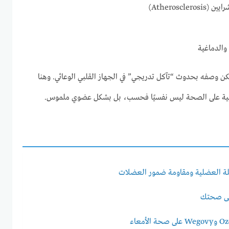
Atheroscl)
والدماغية
كن وصفه بـحدوث “تآكل تدريجي” في الجهاز القلبي الوعائي. وهنا
لمالية على الصحة ليس نفسيًا فحسب، بل بشكل عضوي ملموس.
تلة العضلية ومقاومة ضمور العضلات
على صحتك