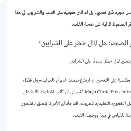
يس مجرد قلق نفسي، بل له آثار حقيقية على القلب والشرايين. في هذا
 الضغوط المالية على صحة القلب.
ى الصحة: هل المال خطر على الشرايين؟
ح المال خطرًا صامتًا على الشرايين.
تصرًا على التدخين أو ارتفاع ضغط الدم أو الكوليسترول فقط،
فدراسة حديثة نُشرت في دورية Mayo Clinic Proceedings تشير إلى أن تأثير الضغوط المالية على
لخطورة التقليدية المعروفة. المفاجأة أن الأمر لا يتعلق بالشعور
لة للقياس في بنية ووظيفة القلب.