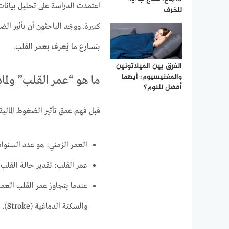
للخرف
كبيرة. ووجَد الباحثون أن تأثير ال
بتسارع ما يُعرف بعمر القلب.
الفرق بين الميلاتونين
والمغنيسيوم: أيهما
ما هو “عمر القلب” ولماذ
أفضل للنوم؟
قبل فهم عمق تأثير الضغوط المالية على
العمر الزمني: هو عدد السنوا
عمر القلب: تقدير حالة القلب 
والسكتة الدماغية (Stroke).