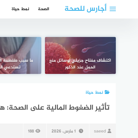
لتجاوز
أجارس للصحة
الصحة
نمط حياة
لى
لمحتوى
اكتشاف مفتاح جزيئي لوسائل منع
ما سبب طقطقة ا
الحمل عند الذكور
تستدعي ال
نمط حياة
تأثير الضغوط المالية على الصحة: ه
saeed
1 مارس، 2026
188