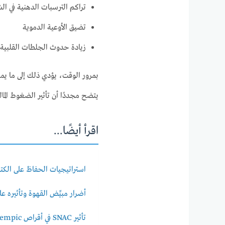
تراكم الترسبات الدهنية في الشرايين (erosis
تضيق الأوعية الدموية
زيادة حدوث الجلطات القلبية 
بمرور الوقت، يؤدي ذلك إلى ما يم
يتضح مجددًا أن تأثير الضغوط ا
اقرأ أيضًا...
استراتيجيات الحفاظ على الك
أضرار مبيِّض القهوة وتأثيره 
تأثير SNAC في أقراص Ozempic وWegovy على صحة الأمعاء