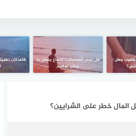
لقضيب وهل
هل نحب المفاجآت؟ الدماغ يفضل ما
قاعدتان ذهبيت
قلق؟
يمكن توقعه
ا
ل المال خطر على الشرايين؟