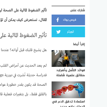
شارك على
تأثير الضغوط المالية على الصحة ل
فيس بوك
المقال، نستعرض كيف يمكن أن تؤثر
تويتر
تأثير الضغوط المالية عل
إقرأ أيضا
هل يشيخ قلبك قبل أوانه؟ عندما يصب
لم يعد الحديث عن أمراض القلب مق
فوائد التأمل وأضراره:
حقائق علمية شاملة
الصحة قد يكون بقدر خطورة عوامل ا
بالقلق فقط، بل بتغيرات فعلية قاب
استعادة تدفق الدم في
الدماغ: علاج جديد