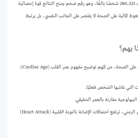
اعتمَدت الدراسة على تحليل بيانات 280,323 شخصًا بالغًا، وهو رقم ضخم يمنح النتائج قوة إحصائية
ضغوط المالية على الصحة لا يقتصر على الجانب النفسي، بل يرتبط
ا يهم؟
 الصحة، من المهم توضيح مفهوم عمر القلب (Cardiac Age):
ت التي عاشها الشخص فعليًا.
البيولوجية مقارنة بالعمر الحقيقي.
عندما يتجاوز عمر القلب العمر الزمني، ترتفع احتمالات الإصابة بالنوبة القلبية (Heart Attack)