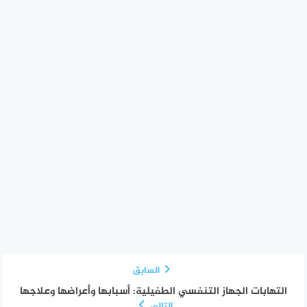
السابق
التهابات الجهاز التنفسي الطفيلية: أسبابها وأعراضها وعلاجها
التالي