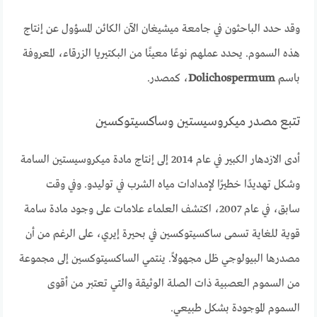
وقد حدد الباحثون في جامعة ميشيغان الآن الكائن المسؤول عن إنتاج
هذه السموم. يحدد عملهم نوعًا معينًا من البكتيريا الزرقاء، المعروفة
باسم
Dolichospermum
، كمصدر.
تتبع مصدر ميكروسيستين وساكسيتوكسين
أدى الازدهار الكبير في عام 2014 إلى إنتاج مادة ميكروسيستين السامة
وشكل تهديدًا خطيرًا لإمدادات مياه الشرب في توليدو. وفي وقت
سابق، في عام 2007، اكتشف العلماء علامات على وجود مادة سامة
قوية للغاية تسمى ساكسيتوكسين في بحيرة إيري، على الرغم من أن
مصدرها البيولوجي ظل مجهولاً. ينتمي الساكسيتوكسين إلى مجموعة
من السموم العصبية ذات الصلة الوثيقة والتي تعتبر من أقوى
السموم الموجودة بشكل طبيعي.