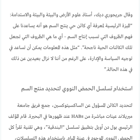
وقال جريجوري ديك، أستاذ علوم الأرض والبيئة والبيئة والاستدامة:
“الميزة الرئيسية لمعرفة أي كائن حي ينتج السم هو أنه يساعدنا على
فهم الظروف التي تسبب إنتاج السم – أي ما هي الظروف التي تجعل
تلك الكائنات الحية ناجحة”. “مثل هذه المعلومات يمكن أن تساعد في
توجيه السياسة والإدارة، على الرغم من أننا لا نزال بعيدين عن ذلك
في هذه الحالة.”
استخدام تسلسل الحمض النووي لتحديد منتج السم
لتحديد الكائن المسؤول عن الساكسيتوكسين، جمع فريق جامعة
ميريلاند عينات مباشرة من HABs عند ظهورها في البحيرة. قام المؤلف
الرئيسي بول دن أويل بتطبيق تسلسل “البندقية”، وهي تقنية تقرأ كل
الحمض النووي الموجود في عينة المياه. باستخدام هذه التسلسلات،