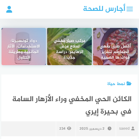
لتجاوز
أجارس للصحة
لى
لمحتوى
مركب صبار مخفي
دواء كونسيرتا:
أفضل طرق طهي
لعلاج مرض
الاستخدامات، الآثار
الطماطم لتعزيز
الزهايمر: دراسة
الجانبية وطريقة
فوائدها الصحية
جديدة
التناول
نمط حياة
الكائن الحي المخفي وراء الأزهار السامة
في بحيرة إيري
saeed
2 ديسمبر، 2025
234