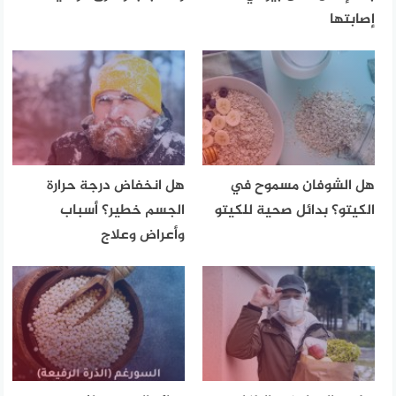
إصابتها
هل الشوفان مسموح في
هل انخفاض درجة حرارة
الكيتو؟ بدائل صحية للكيتو
الجسم خطير؟ أسباب
وأعراض وعلاج