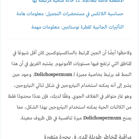
الأطعمة فائقة المعالجة: 12 حالة صحية مرتبطة بها
حساسية اللاتكس في مستحضرات التجميل: معلومات هامة
التأثيرات الجانبية لقطرة نوستامين: معلومات مهمة
ولاحظوا أيضًا أن الجين المرتبط بالساكسيتوكسين كان أقل شيوعًا في
المناطق التي ترتفع فيها مستويات الأمونيوم. يشتبه الفريق في أن هذا
النمط قد يرتبط بخاصية مميزة لـ
Dolichospermum
: وجود جين
يشير إلى أنه يمكنه استخدام النيتروجين في شكل ثنائي النيتروجين،
وهو غاز متوافر في الغلاف الجوي. وفقًا لديك، فإن عددًا محدودًا فقط
من الكائنات الحية يمكنه استخدام النيتروجين بهذا الشكل، مما
يمنح
Dolichospermum
ميزة تنافسية في ظل ظروف معينة.
مراقبة المخاطر طويلة المدى في بحيرة متغيرة