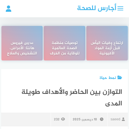
لتجاوز
أجارس للصحة
لى
لمحتوى
ارتفاع وفيات اليأس
توصيات منظمة
عدوى فيروس
قبل أزمة المواد
الصحة العالمية
هانتا: الأعراض،
الأفيونية
للوقاية من الخرف
التشخيص والعلاج
نمط حياة
التوازن بين الحاضر والأهداف طويلة
المدى
saeed
10 ديسمبر، 2025
232