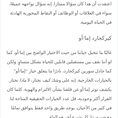
اعتقدت أن هذا كان سؤالا ممتازا. إنه سؤال نواجهه جميعًا،
سواء في العلاقات أو الوظائف أو النقاط المحورية الهادئة
في الحياة اليومية.
كيركجارد إما/أو
غالبًا ما نتخيل حياتنا من حيث الاختيار الواضح بين إما/أو، كما
لو أننا نقف بين مستقبلين قابلين للحياة بشكل متساوٍ. ولكن
كما جادل سورين كيركجارد، نادرًا ما يتعلق خيار “إما/أو”
بالخيارات الخارجية. إنه على وشك
كيف
نختار، لا
ماذا
نختار.
يكشف توتر إما/أو عن قلقنا بشأن الالتزام والهوية. كلما كان
القرار أكثر وجودية، قل عدد الخيارات الحقيقية المتاحة لنا.
في كثير من الأحيان، يوجد طريق واحد فقط يتوافق تمامًا
مع صيرورتنا. كل شيء آخر هو الهاء.