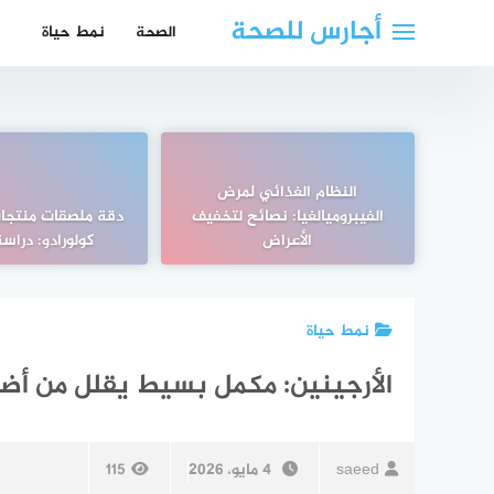
لتجاوز
أجارس للصحة
الصحة
نمط حياة
لى
لمحتوى
النظام الغذائي لمرض
الفيبروميالغيا: نصائح لتخفيف
دقة ملصقات منتجا
الأعراض
كولورادو: دراس
نمط حياة
الأرجينين: مكمل بسيط يقلل من أضرا
saeed
4 مايو، 2026
115