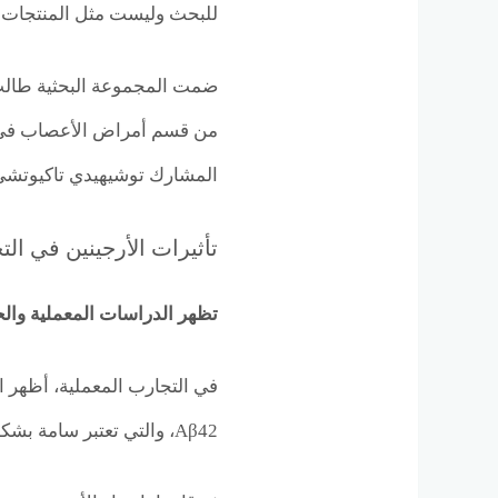
للبحث وليست مثل المنتجات ال
ضمت المجموعة البحثية طالب ا
من قسم أمراض الأعصاب في كل
المشارك توشيهيدي تاكيوتشي 
تأثيرات الأرجينين في ال
تظهر الدراسات المعملية والحي
في التجارب المعملية، أظهر ال
Aβ42، والتي تعتبر سامة بشكل خاص. ويزداد التأثير بتركيزات أعلى.