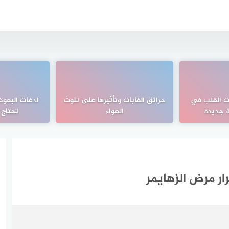
ت القنب في
حرائق الغابات وتأثيرها على تلوث
لدغات البعو
ة جديدة
الهواء
تحتاج إ
ر مرض الزهايمر