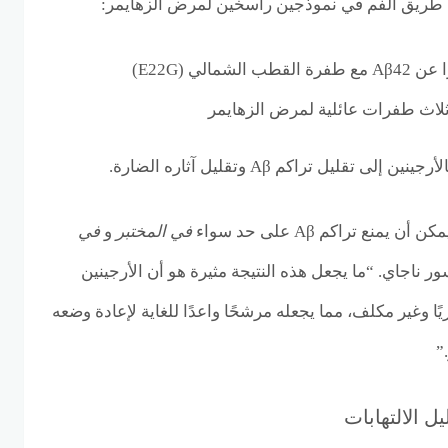
 عن طريق الفم في نموذجين راسخين لمرض الزهايمر:
مالي (E22G)
لاث طفرات عائلية لمرض الزهايمر
ى تقليل تراكم Aβ وتقليل آثاره الضارة.
منع تراكم Aβ على حد سواء
في المختبر
و
في
ر ناجاي. “ما يجعل هذه النتيجة مثيرة هو أن الأرجينين
ا وغير مكلف، مما يجعله مرشحًا واعدًا للغاية لإعادة وضعه
”
 الالتهابات