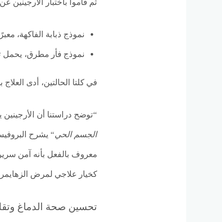
ثم قاموا باختبار الأرجينين
نموذج ذبابة الفاكهة، معبرًا عن Aβ42 مع طفرة القطب الش
نموذج فأر مطرق، يحمل ث
في كلتا الحالتين، أدى العلاج بالأرجينين إل
“توضح دراستنا أن الأرجينين يمكن أن ي
الجسم الحي
“ يشرح البروفيسو
معروف بالفعل بأنه آمن سريريً
كخيار علاجي لمرض الزهايمر.
تحسين صحة الدماغ وتقليل