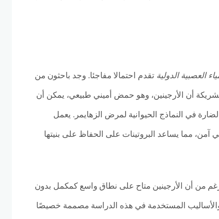
ياء العصبية الدولية
تقدم احتمالا مفاجئا. وجد باحثون من
ريكة أن الأرجينين، وهو حمض أميني طبيعي، يمكن أن
لل من تراكم بروتينات Aβ الضارة في النماذج الحيوانية لمرض الزهايمر. يعمل
ئي آمن، مما يساعد البروتينات على الحفاظ على بنيتها
لرغم من أن الأرجينين متاح على نطاق واسع كمكمل بدون
والأساليب المستخدمة في هذه الدراسة مصممة خصيصًا