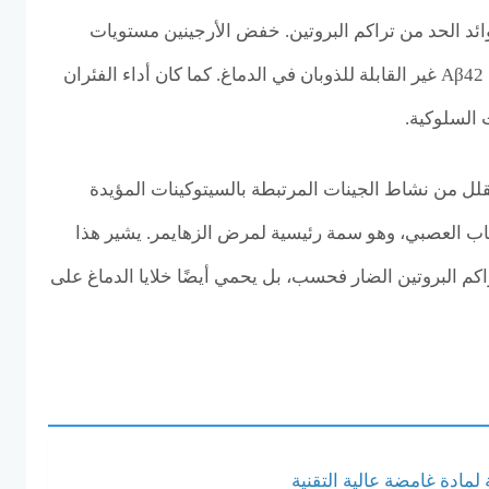
ائد الحد من تراكم البروتين. خفض الأرجينين مستويات
لوحة الأميلويد وقلل من كمية Aβ42 غير القابلة للذوبان في الدماغ. كما كان أداء الفئران
 السلوكية.
يقلل من نشاط الجينات المرتبطة بالسيتوكينات المؤيدة
لتهاب العصبي، وهو سمة رئيسية لمرض الزهايمر. يشير هذا
تراكم البروتين الضار فحسب، بل يحمي أيضًا خلايا الدماغ على
لمادة غامضة عالية التقنية