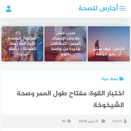
لتجاوز
أجارس للصحة
لى
لمحتوى
سبب فشل
علاجات الإمساك
استعادة السعادة
المزمن: اكتشافات
لكبار السن بعد
التزامن: كيف يمكن
جديدة من جامعة
المعاناة – دراسة
أن يغير حياتك
ناغويا
جديدة
نمط حياة
اختبار القوة: مفتاح طول العمر وصحة
الشيخوخة
saeed
12 مايو، 2026
111